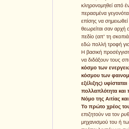
κληρονομηθεί από έ
περασμένα γεγονότα 
επίσης να σημειωθεί 
θεωρείται σαν αρχή 
πεδίο (απ’ τη σκοπι
εδώ πολλή τροφή γι
Η βασική προσέγγισ
να διδάξουν τους σπ
κόσμο των ενεργειώ
κόσμου των φαινομέ
εξέλιξης) υφίστατα
πολλαπλότητα και π
Νόμο της Αιτίας κα
Το πρώτο χρέος το
επιζητούν να τον ρυ
μηχανισμού του ή τ