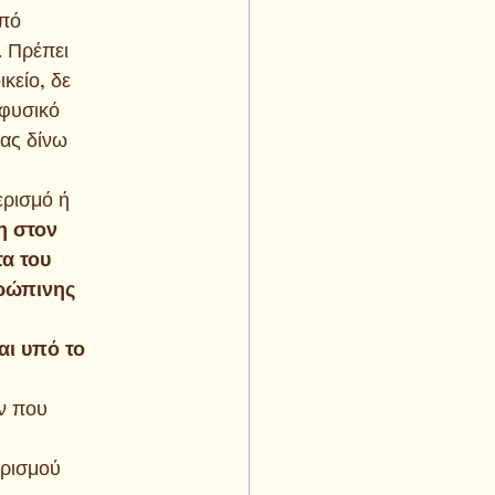
από
. Πρέπει
κείο, δε
 φυσικό
Σας δίνω
ερισμό ή
η στον
τα του
θρώπινης
αι υπό το
ών που
ερισμού