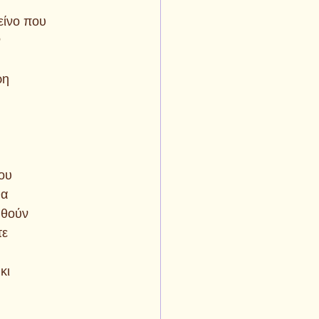
είνο που
ν
ρη
που
θα
ηθούν
τε
 
κι