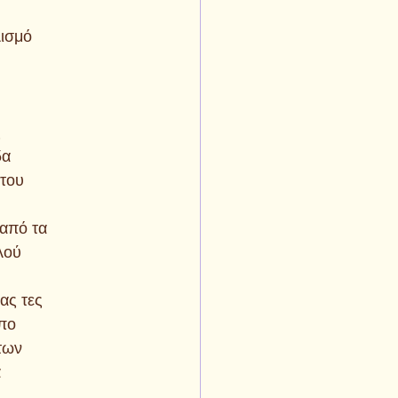
λισμό
ς
δα
 του
 από τα
λού
ας τες
όπο
των
α