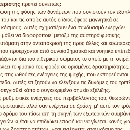
εριστής 
πρέπει συνεπώς:
γνωση της φύσης των δυνάμεων που συνιστούν τον εξοπ
ου και τις οποίες αυτός ο ίδιος έφερε μαγνητικά σε
ς κόσμους. Αυτές σχηματίζουν ένα συνδυασμό ενεργών
 μάθει να διαφοροποιεί μεταξύ της αυστηρά φυσικής
 αυτόματη στην ανταπόκρισή της προς άλλες και εσώτερε
ν που προέρχονται από συναισθηματικά και νοητικά επίπε
άζονται δια του αιθερικού σώματος το οποίο με τη σειρά
ανίζει το φυσικό του φορέα σε ορισμένες δραστηριότητες.
τος στις ωθούσες ενέργειες της ψυχής, που εκπορεύονται
εδα. Αυτές επιζητούν να ελέγξουν τις δυνάμεις του τριπ
εγγισθεί κάποιο συγκεκριμένο σημείο εξέλιξης.
ς ρυθμιστικές ενέργειες του περιβάλλοντός του, θεωρώντ
εριστατικά, αλλά σαν 
ενέργεια σε δράση· 
μ’ αυτό τον τρ
 το δρόμο του πίσω απ’ τη σκηνή των εξωτερικών συμβάν
ειών κι έτσι να επιδιώκει επαφή και να γίνεται ικανός γι
ένων δραστηριοτήτων. Έτσι εισέρχεται στον κόσμο της