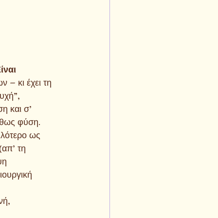
ίναι
 – κι έχει τη
υχή”,
η και σ’
ήθως φύση.
ηλότερο ως
(απ’ τη
ψη
ιουργική
νή,