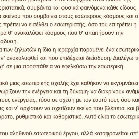
εριστατικά, συμβάντα και φυσικά φαινόμενα κάθε είδους
 εκείνου που συμβαίνει στους εσώτερους κόσμους και σ
 πρέπει να εισέλθει ο εσωτεριστής, όσο του επιτρέπει η
ερα θ’ ανακαλύψει κόσμους που θ’ απαιτήσουν την
ίσδυση.
α των ζηλωτών η ίδια η Ιεραρχία παραμένει ένα εσωτερικ
 ν’ ανακαλυφθεί και που επιδέχεται διείσδυση. Διαλέγω τι
χή σε μια προσπάθεια να εφελκύσω την εσωτερική
ικό μιας εσωτερικής σχολής έχει καθήκον να εκγυμνάσει
ωρίζουν την ενέργεια και τη δύναμη· να διακρίνουν ανά
υς ενέργειας, τόσο σε σχέση με τον εαυτό τους όσο και 
 και ν’ αρχίσουν να σχετίζουν εκείνο που βλέπεται και β
αόρατο, ρυθμιστικό και καθοριστικό. Αυτό είναι το εσωτερι
 του αληθινού εσωτερικού έργου, αλλά καταφρονείται απ’