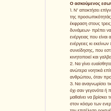
Ο ασκούμενος εσωτ
1. Ν’ αποκτήσει επί
της προσωπικότητάς τ
έκφραση στους τρει
δυνάμεων· πρέπει να
ενέργειας που είναι
ενέργειες κι εκείνω
συνείδησης, που εστι
κινητοποιεί και γαλβ
2. Να γίνει ευαίσθη
ανώτερα νοητικά επίπ
ανθρώπου, όταν προσ
3. Να αναγνωρίσει τι
όχι σαν γεγονότα ή π
μαθαίνει να βρίσκει
στον κόσμο των ενεργ
την επιτέλεση ορισμ