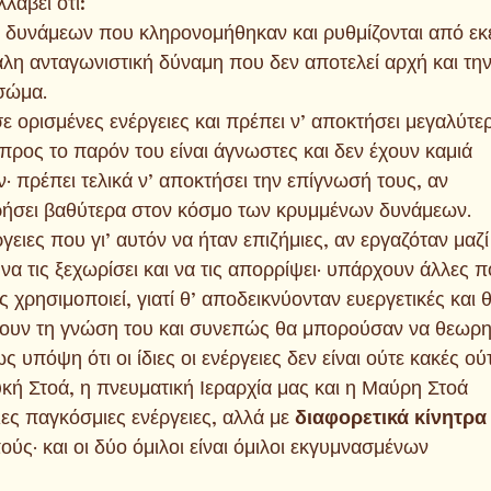
λάβει ότι:
μα δυνάμεων που κληρονομήθηκαν και ρυθμίζονται από εκ
άλη ανταγωνιστική δύναμη που δεν αποτελεί αρχή και τη
σώμα.
σε ορισμένες ενέργειες και πρέπει ν’ αποκτήσει μεγαλύτε
προς το παρόν του είναι άγνωστες και δεν έχουν καμιά
ν· πρέπει τελικά ν’ αποκτήσει την επίγνωσή τους, αν
ρήσει βαθύτερα στον κόσμο των κρυμμένων δυνάμεων.
ργειες που γι’ αυτόν να ήταν επιζήμιες, αν εργαζόταν μαζί
 να τις ξεχωρίσει και να τις απορρίψει· υπάρχουν άλλες 
ις χρησιμοποιεί, γιατί θ’ αποδεικνύονταν ευεργετικές και 
ουν τη γνώση του και συνεπώς θα μπορούσαν να θεωρ
ς υπόψη ότι οι ίδιες οι ενέργειες δεν είναι ούτε κακές ού
κή Στοά, η πνευματική Ιεραρχία μας και η Μαύρη Στοά
ιες παγκόσμιες ενέργειες, αλλά με 
διαφορετικά κίνητρα
ούς· και οι δύο όμιλοι είναι όμιλοι εκγυμνασμένων