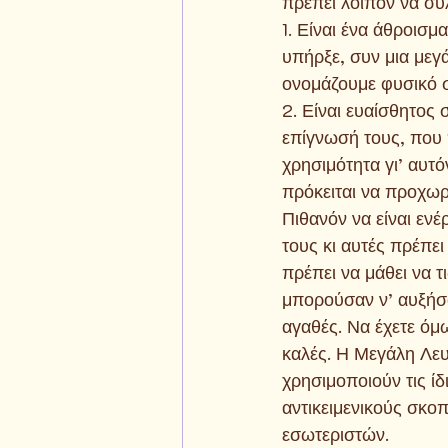
πρέπει λοιπόν να συλ
1. Είναι ένα άθροισ
υπήρξε, συν μια μεγ
ονομάζουμε φυσικό 
2. Είναι ευαίσθητος 
επίγνωσή τους, που 
χρησιμότητα γι’ αυτό
πρόκειται να προχω
Πιθανόν να είναι ενέ
τους κι αυτές πρέπει
πρέπει να μάθει να τ
μπορούσαν ν’ αυξήσ
αγαθές. Να έχετε όμω
καλές. Η Μεγάλη Λευ
χρησιμοποιούν τις ίδ
αντικειμενικούς σκοπ
εσωτεριστών.