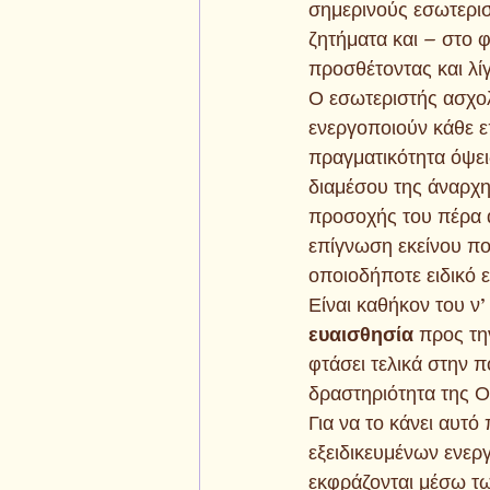
σημερινούς εσωτερισ
ζητήματα και – στο 
προσθέτοντας και λί
Ο εσωτεριστής ασχολε
ενεργοποιούν κάθε ε
πραγματικότητα όψεις
διαμέσου της άναρχης
προσοχής του πέρα α
επίγνωση εκείνου π
οποιοδήποτε ειδικό 
Είναι καθήκον του ν’
ευαισθησία 
προς τη
φτάσει τελικά στην π
δραστηριότητα της Ο
Για να το κάνει αυτ
εξειδικευμένων ενερ
εκφράζονται μέσω τ