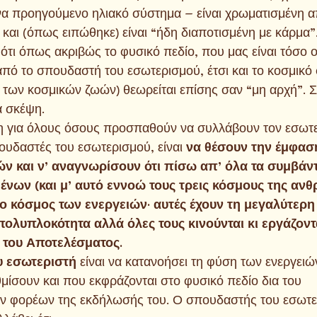
να προηγούμενο ηλιακό σύστημα – είναι χρωματισμένη 
και (όπως ειπώθηκε) είναι “ήδη διαποτισμένη με κάρμα”
ότι όπως ακριβώς το φυσικό πεδίο, που μας είναι τόσο οι
από το σπουδαστή του εσωτερισμού, έτσι και το κοσμικό
ά των κοσμικών ζωών) θεωρείται επίσης σαν “μη αρχή”. 
α σκέψη.
η για όλους όσους προσπαθούν να συλλάβουν τον εσωτ
ουδαστές του εσωτερισμού, είναι 
να θέσουν την έμφασ
ν και ν’ αναγνωρίσουν ότι πίσω απ’ όλα τα συμβάν
νων (και μ’ αυτό εννοώ τους τρεις κόσμους της αν
ι ο κόσμος των ενεργειών· αυτές έχουν τη μεγαλύτερη
ολυπλοκότητα αλλά όλες τους κινούνται κι εργάζοντ
ι του Αποτελέσματος.
υ εσωτεριστή 
είναι να κατανοήσει τη φύση των ενεργει
θμίσουν και που εκφράζονται στο φυσικό πεδίο δια του
ων φορέων της εκδήλωσής του. Ο σπουδαστής του εσωτ