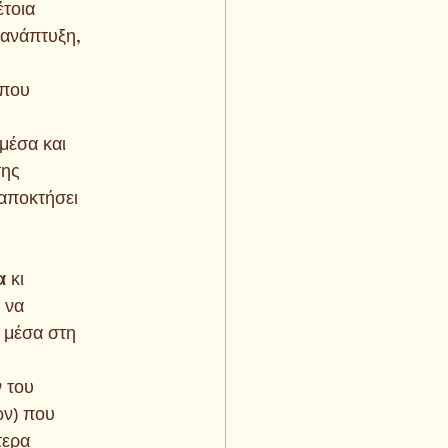
έτοια
 ανάπτυξη,
 που
 μέσα και
της
 αποκτήσει
α 
κι
 να
 μέσα στη
ν του
ων) που
τερα