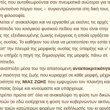
τές που αυτοθεωρούνται σαν πνευματικά ανώτεροι για τ
φιλντισένιο πύργο τους – συγκεντρώνονται στη δική τους
γη φιλοσοφία.
ίται ν’ ανακαλύψει και να εργασθεί με εκείνες τις αρχές
πίπεδο του κοσμικού φυσικού πεδίου και που είναι στην
 της εξειδικευμένης ζωικής ενέργειας η οποία εργάζεται
 ουσίας. Το καθήκον του είναι να μετατοπίσει την εστία 
π’ την πλευρά της μορφικής ουσίας της ύπαρξης και ν’
ου υπήρξε η πηγή της δημιουργίας της μορφής πάνω σε
επίπεδο.
 αναπτύξει μέσα του την απαιτούμενη 
ανταποκριτικότητ
ν ποιότητα της ζωής που κυριαρχεί σε κάθε μορφή, μέχρι
οιότητα της 
ΜΙΑΣ ΖΩΗΣ 
που εμψυχώνει τον πλανήτη και
ποίας ζούμε και κινούμαστε και υπάρχουμε.
ό πρέπει πρώτα απ’ όλα να ανακαλύψει τη φύση των δικώ
γειών (κι εδώ εισέρχεται η φύση των κυβερνώντων ακτίν
ων τριών κατώτερων φορέων της εκδήλωσής του κι αργό