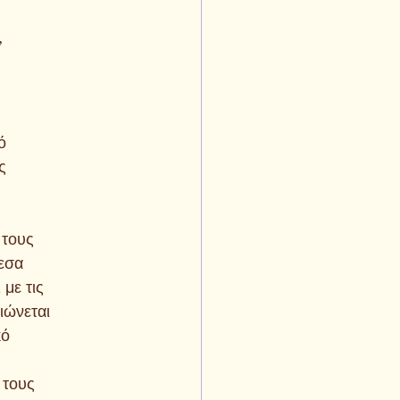
’
ό
ς
 τους
μεσα
με τις
ιώνεται
κό
 τους