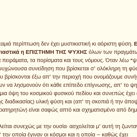
καμιά περίπτωση δεν έχει μυστικιστική κι αόριστη φύση. 
Ε
σιαστικά η ΕΠΙΣΤΗΜΗ ΤΗΣ ΨΥΧΗΣ 
όλων των πραγμάτων
α πειράματα, τα πορίσματα και τους νόμους. Όταν λέω “ψ
υχώνουσα συνείδηση που βρίσκεται σ’ ολόκληρη τη φύσ
ου βρίσκονται έξω απ’ την περιοχή που ονομάζουμε συν
υν να λησμονούν ότι κάθε επίπεδο επίγνωσης, απ’ το ψ
 μια όψη του κοσμικού φυσικού πεδίου και συνεπώς έχει 
ής διαδικασίας) υλική φύση και (απ’ τη σκοπιά ή την άπο
ατηρητών) είναι σαφώς απτό και σχηματισμένο από δημ
ίται συνεχώς με την ουσία· ασχολείται μ’ αυτή τη ζωντα
την οποία έγιναν οι κόσμοι και η οποία – καθώς έχει