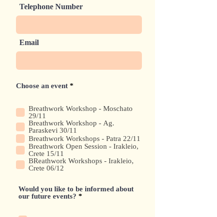
Telephone Number
Email
R
Choose an event
*
e
q
u
Breathwork Workshop - Moschato
i
29/11
r
Breathwork Workshop - Ag.
e
Paraskevi 30/11
d
Breathwork Workshops - Patra 22/11
Breathwork Open Session - Irakleio,
Crete 15/11
BReathwork Workshops - Irakleio,
Crete 06/12
Would you like to be informed about
R
our future events?
*
e
q