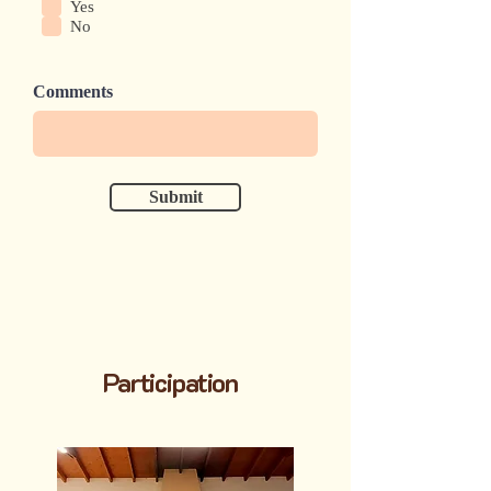
u
Yes
i
No
r
e
d
Comments
Submit
Participation