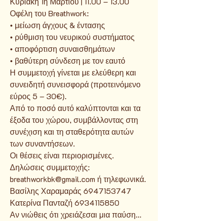
Κυριακή 1η Μαρτίου | 11.00 – 13.00
Οφέλη του Breathwork:
• μείωση άγχους & έντασης
• ρύθμιση του νευρικού συστήματος
• αποφόρτιση συναισθημάτων
• βαθύτερη σύνδεση με τον εαυτό
Η συμμετοχή γίνεται με ελεύθερη και
συνειδητή συνεισφορά (προτεινόμενο
εύρος 5 – 30€).
Από το ποσό αυτό καλύπτονται και τα
έξοδα του χώρου, συμβάλλοντας στη
συνέχιση και τη σταθερότητα αυτών
των συναντήσεων.
Οι θέσεις είναι περιορισμένες.
Δηλώσεις συμμετοχής:
breathworkbk@gmail.com
ή τηλεφωνικά.
Βασίλης Χαραμαράς
6947153747
Κατερίνα Πανταζή
6934115850
Αν νιώθεις ότι χρειάζεσαι μια παύση…